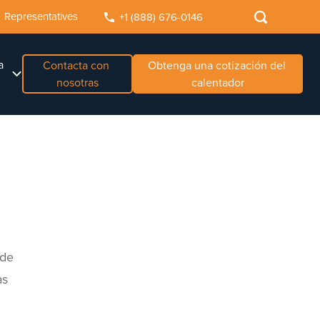
Representatives
+1 (888) 676-0146
 
Contacta con 
Obtenga una cotización del 
nosotras
calentador
 de
as