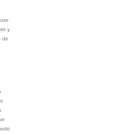
cuse
das y
n de
a
as
s
ue
uesto