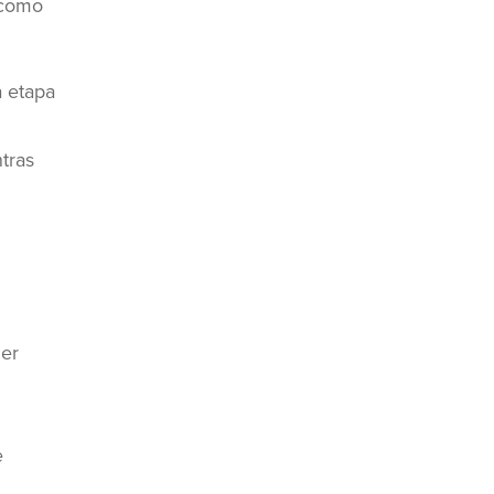
í como
a etapa
tras
ier
e