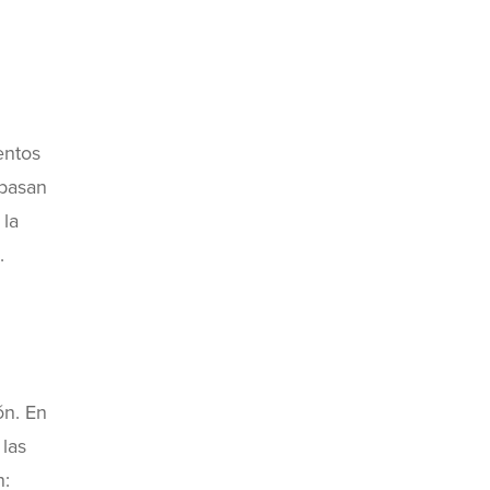
entos
 basan
 la
.
ón. En
 las
n: