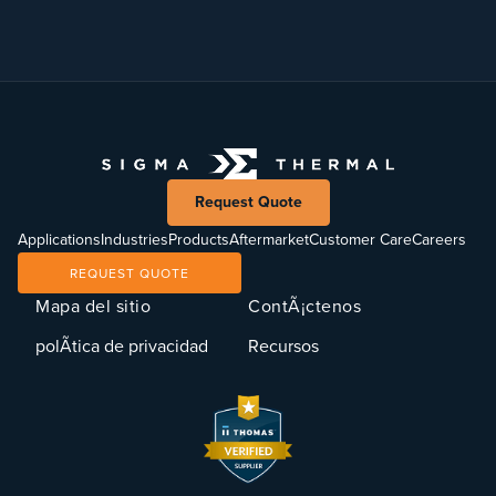
Request Quote
Applications
Industries
Products
Aftermarket
Customer Care
Careers
REQUEST QUOTE
Mapa del sitio
ContÃ¡ctenos
polÃ­tica de privacidad
Recursos